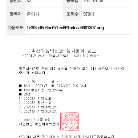
글번호
32
등록일
2021-01-06
등록자
운영자
조회수
978명
다운로드
1e3f8ad8e6be671ec861b4eaa6901307.png