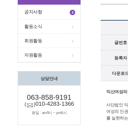
공지사항
활동소식
회원활동
글번호
자원활동
등록자
다운로
상담안내
익산여성의
063-858-9191
010-4283-1366
(
)
사단법인 익
여성의 인권
평일 : am9시 ~ pm6시
를 실현하는