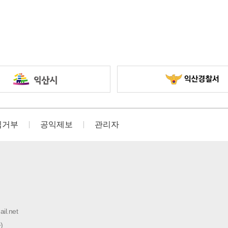
집거부
공익제보
관리자
il.net
)