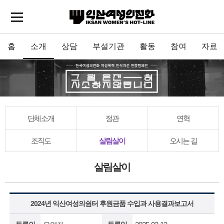
홈
소개
상담
부설기관
활동
참여
자료
단체소개
정관
연혁
조직도
살림살이
오시는 길
살림살이
2024년 익산여성의쉼터 후원금품 수입과 사용결과보고서