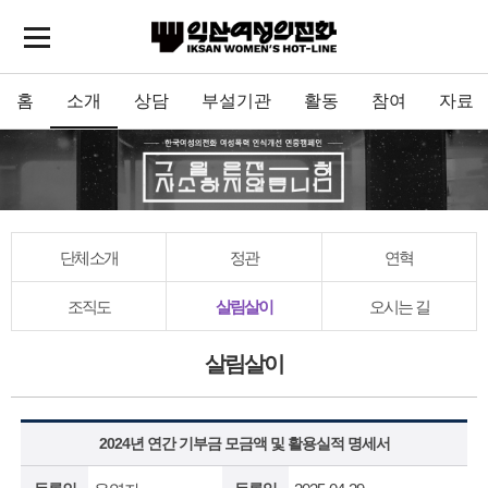
홈
소개
상담
부설기관
활동
참여
자료
단체소개
정관
연혁
조직도
살림살이
오시는 길
살림살이
2024년 연간 기부금 모금액 및 활용실적 명세서