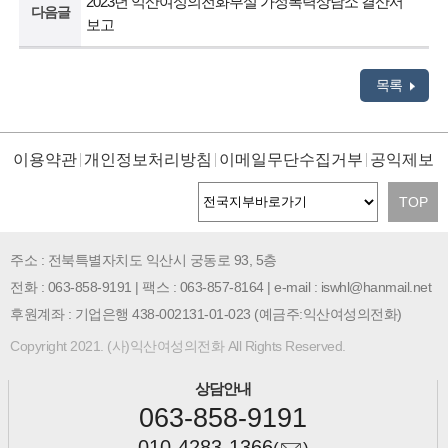
2023년 익산여성의전화부설 가정폭력상담소 결산서
다음글
보고
목록
이용약관
개인정보처리방침
이메일무단수집거부
공익제보
TOP
주소 : 전북특별자치도 익산시 궁동로 93, 5층
전화 : 063-858-9191 | 팩스 : 063-857-8164 | e-mail : iswhl@hanmail.net
후원계좌 : 기업은행 438-002131-01-023 (예금주:익산여성의전화)
Copyright 2021. (사)익산여성의전화 All Rights Reserved.
상담안내
063-858-9191
010-4283-1366