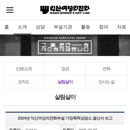
홈
소개
상담
부설기관
활동
참여
자료
단체소개
정관
연혁
조직도
살림살이
오시는 길
살림살이
2024년 익산여성의전화부설 가정폭력상담소 결산서 보고