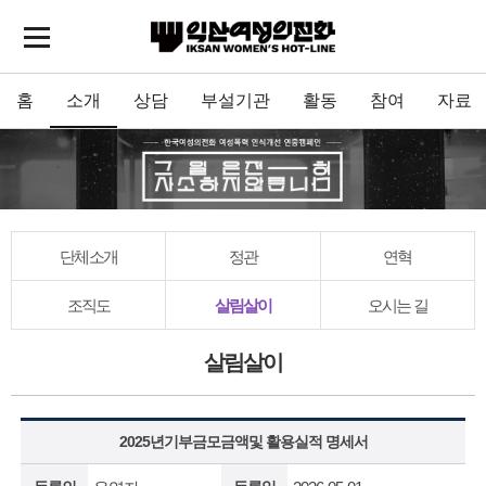
홈
소개
상담
부설기관
활동
참여
자료
단체소개
정관
연혁
조직도
살림살이
오시는 길
살림살이
2025년기부금모금액및 활용실적 명세서