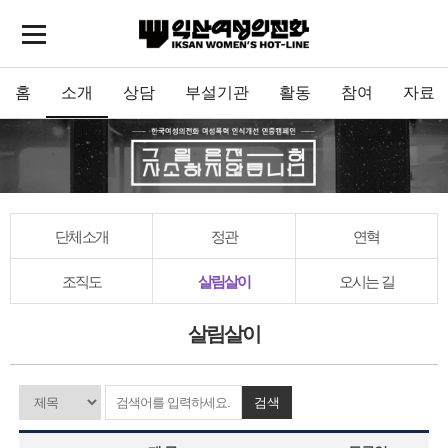
홈
소개
상담
부설기관
활동
참여
자료
단체소개
정관
연혁
조직도
살림살이
오시는 길
살림살이
검색