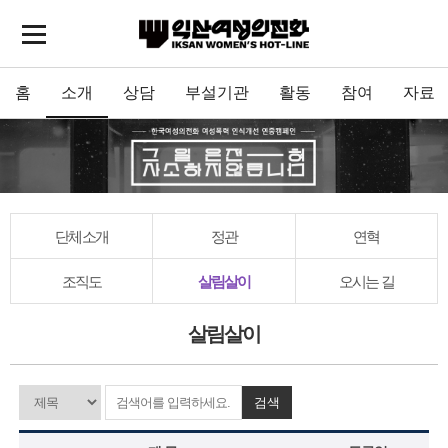
홈
소개
상담
부설기관
활동
참여
자료
단체소개
정관
연혁
조직도
살림살이
오시는 길
살림살이
검색